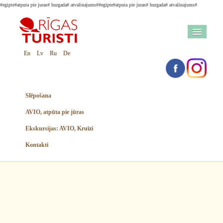
#egipte#atputa pie juras# hurgada# atvalinajums#
#egipte#atputa pie juras# hurgada# atvalinajums#
En
Lv
Ru
De
Slēpošana
AVIO, atpūta pie jūras
Ekskursijas: AVIO, Kruīzi
Kontakti