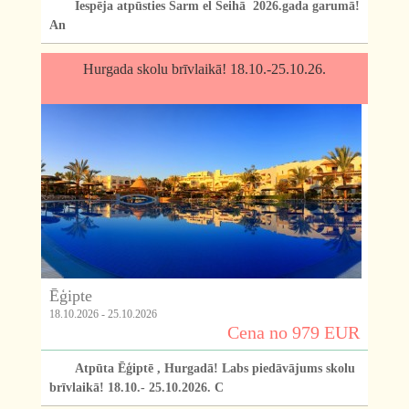
Iespēja atpūsties Šarm el Šeihā 2026.gada garumā!
An
Hurgada skolu brīvlaikā! 18.10.-25.10.26.
Ēģipte
18.10.2026 - 25.10.2026
Cena no 979 EUR
Atpūta Ēģiptē , Hurgadā! Labs piedāvājums skolu
brīvlaikā! 18.10.- 25.10.2026. C